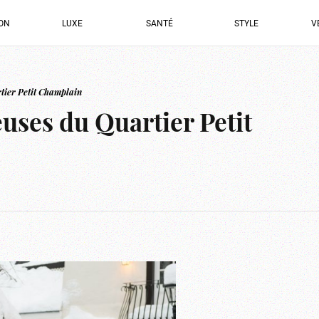
ION
LUXE
SANTÉ
STYLE
V
rtier Petit Champlain
euses du Quartier Petit