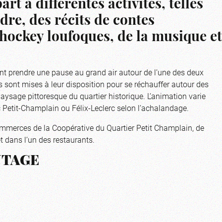
rt à différentes activités, telles
re, des récits de contes
 hockey loufoques, de la musique et
ent prendre une pause au grand air autour de l’une des deux
 sont mises à leur disposition pour se réchauffer autour des
aysage pittoresque du quartier historique. L’animation varie
rc Petit-Champlain ou Félix-Leclerc selon l’achalandage.
 commerces de la Coopérative du Quartier Petit Champlain, de
êt dans l’un des restaurants.
NTAGE