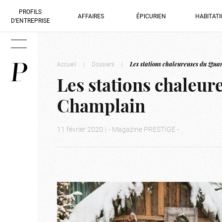
PROFILS
AFFAIRES
ÉPICURIEN
HABITAT
D’ENTREPRISE
Accueil
|
Dossiers
|
Les stations chaleureuses du Qua
Les stations chaleur
Champlain
11 février 2020
|
- Magazine PRESTIGE -