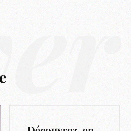
ver
e