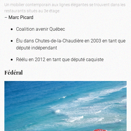
Un mobilier contemporain aux lignes élégantes se trouvent dans les
restaurants situés au 3e étage.
–
Marc Picard
Coalition avenir Québec
Élu dans Chutes-de-la-Chaudière en 2003 en tant que
député indépendant
Réélu en 2012 en tant que député caquiste
Fédéral