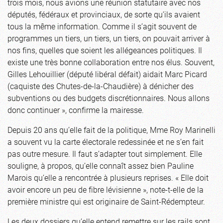
trois mois, nous avions une réunion statutaire avec nos
députés, fédéraux et provinciaux, de sorte qu’ils avaient
tous la même information. Comme il s’agit souvent de
programmes un tiers, un tiers, un tiers, on pouvait arriver à
nos fins, quelles que soient les allégeances politiques. Il
existe une très bonne collaboration entre nos élus. Souvent,
Gilles Lehouillier (député libéral défait) aidait Marc Picard
(caquiste des Chutes-de-la-Chaudière) à dénicher des
subventions ou des budgets discrétionnaires. Nous allons
donc continuer », confirme la mairesse.
Depuis 20 ans qu’elle fait de la politique, Mme Roy Marinelli
a souvent vu la carte électorale redessinée et ne s’en fait
pas outre mesure. Il faut s’adapter tout simplement. Elle
souligne, à propos, qu’elle connaît assez bien Pauline
Marois qu’elle a rencontrée à plusieurs reprises. « Elle doit
avoir encore un peu de fibre lévisienne », note-t-elle de la
première ministre qui est originaire de Saint-Rédempteur.
Les deux dossiers qu’elle entend remettre sur les rails sont