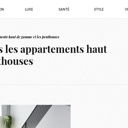
ION
LUXE
SANTÉ
STYLE
V
ments haut de gamme et les penthouses
s les appartements haut
thouses