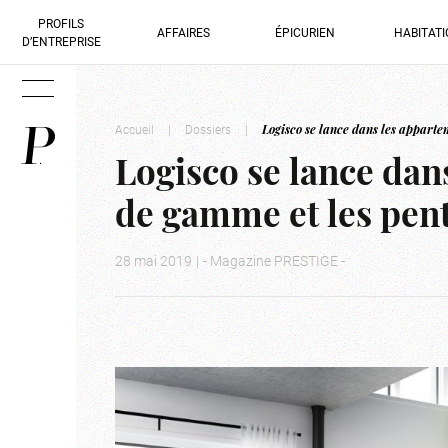
PROFILS
AFFAIRES
ÉPICURIEN
HABITAT
D’ENTREPRISE
Accueil
|
Dossiers
|
Logisco se lance dans les apparte
Logisco se lance dan
de gamme et les pen
28 mai 2019
|
- Magazine PRESTIGE -