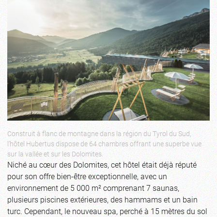
Construit à flanc de montagne dans la région du Tyrol du Sud,
l’hôtel Hubertus dispose de 64 chambres offrant une superbe vue
sur la vallée et sur les Dolomites.
Niché au cœur des Dolomites, cet hôtel était déjà réputé
pour son offre bien-être exceptionnelle, avec un
environnement de 5 000 m² comprenant 7 saunas,
plusieurs piscines extérieures, des hammams et un bain
turc. Cependant, le nouveau spa, perché à 15 mètres du sol