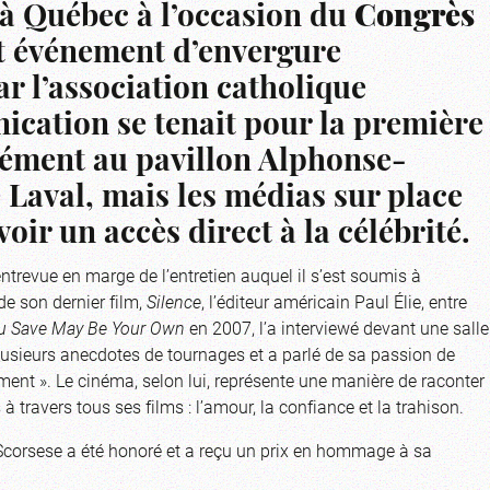
 à Québec à l’occasion du
Congrès
et événement d’envergure
ar l’association catholique
cation se tenait pour la première
sément au pavillon Alphonse-
é Laval, mais les médias sur place
oir un accès direct à la célébrité.
entrevue en marge de l’entretien auquel il s’est soumis à
de son dernier film,
Silence
, l’éditeur américain Paul Élie, entre
ou Save May Be Your Own
en 2007, l’a interviewé devant une salle
lusieurs anecdotes de tournages et a parlé de sa passion de
ent ». Le cinéma, selon lui, représente une manière de raconter
travers tous ses films : l’amour, la confiance et la trahison.
 Scorsese a été honoré et a reçu un prix en hommage à sa