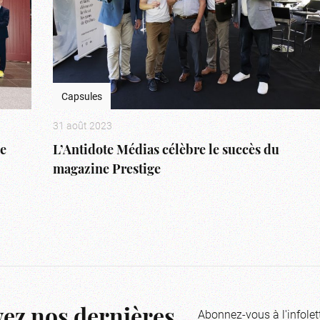
Capsules
31 août 2023
ée
L’Antidote Médias célèbre le succès du
magazine Prestige
Abonnez-vous à l'infolet
ez nos dernières