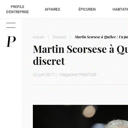
PROFILS
AFFAIRES
ÉPICURIEN
HABITAT
D’ENTREPRISE
Accueil
|
Dossiers
|
Martin Scorsese à Québec : Un pa
Martin Scorsese à Q
discret
23 juin 2017
|
- Magazine PRESTIGE -