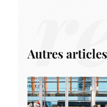
r
Autres article