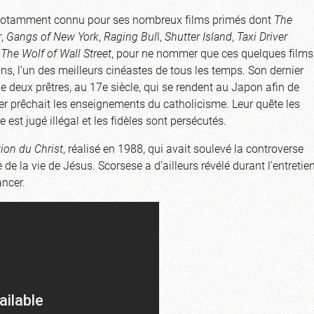
est notamment connu pour ses nombreux films primés dont
The
r
,
Gangs of New York
,
Raging Bul
l,
Shutter Island
,
Taxi Driver
,
The Wolf of Wall Street
, pour ne nommer que ces quelques films
ns, l’un des meilleurs cinéastes de tous les temps. Son dernier
 de deux prêtres, au 17e siècle, qui se rendent au Japon afin de
ier prêchait les enseignements du catholicisme. Leur quête les
est jugé illégal et les fidèles sont persécutés.
tion du Christ
, réalisé en 1988, qui avait soulevé la controverse
 de la vie de Jésus. Scorsese a d’ailleurs révélé durant l’entretie
ancer.