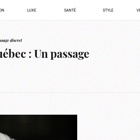
ION
LUXE
SANTÉ
STYLE
V
ssage discret
uébec : Un passage