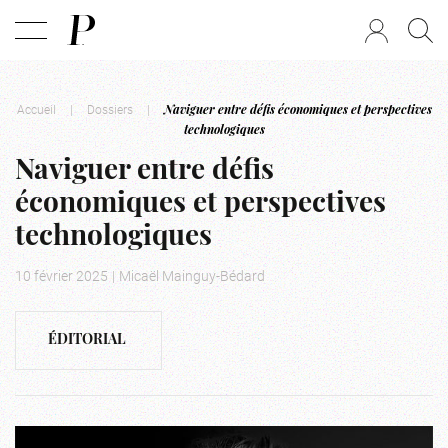
Accueil
|
Dossiers
|
Naviguer entre défis économiques et perspectives
technologiques
Naviguer entre défis
économiques et perspectives
technologiques
10 février 2025
|
Micaël Mainguy-Bédard
ÉDITORIAL