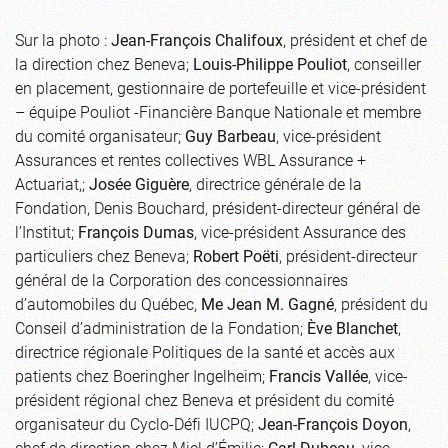
Sur la photo :
Jean-François Chalifoux
, président et chef de
la direction chez Beneva;
Louis-Philippe Pouliot
, conseiller
en placement, gestionnaire de portefeuille et vice-président
– équipe Pouliot -Financière Banque Nationale et membre
du comité organisateur;
Guy Barbeau
, vice-président
Assurances et rentes collectives WBL Assurance +
Actuariat,;
Josée Giguère
, directrice générale de la
Fondation, Denis Bouchard, président-directeur général de
l’Institut;
François Dumas
, vice-président Assurance des
particuliers chez Beneva;
Robert Poëti
, président-directeur
général de la Corporation des concessionnaires
d’automobiles du Québec,
Me Jean M. Gagné
, président du
Conseil d’administration de la Fondation;
Ève Blanchet
,
directrice régionale Politiques de la santé et accès aux
patients chez Boeringher Ingelheim;
Francis Vallée
, vice-
président régional chez Beneva et président du comité
organisateur du Cyclo-Défi IUCPQ;
Jean-François Doyon
,
chef de direction chez Miel d’Émilie;
Carl Dubeau
, vice-