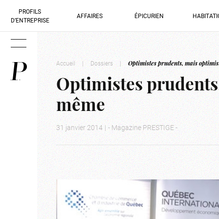
PROFILS
AFFAIRES
ÉPICURIEN
HABITAT
D’ENTREPRISE
Accueil
|
Dossiers
|
Optimistes prudents, mais optimi
Optimistes prudents
même
31 janvier 2014
|
- Magazine PRESTIGE -