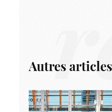
r
Autres article