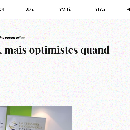
ION
LUXE
SANTÉ
STYLE
V
stes quand même
, mais optimistes quand