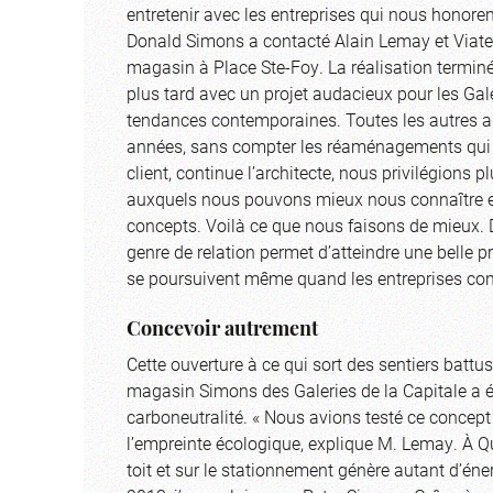
entretenir avec les entreprises qui nous honore
Donald Simons a contacté Alain Lemay et Viate
magasin à Place Ste-Foy. La réalisation termin
plus tard avec un projet audacieux pour les Galeri
tendances contemporaines. Toutes les autres ad
années, sans compter les réaménagements qui en
client, continue l’architecte, nous privilégions
auxquels nous pouvons mieux nous connaître et 
concepts. Voilà ce que nous faisons de mieux. De
genre de relation permet d’atteindre une belle pr
se poursuivent même quand les entreprises con
Concevoir autrement
Cette ouverture à ce qui sort des sentiers battus
magasin Simons des Galeries de la Capitale a ét
carboneutralité. « Nous avions testé ce conce
l’empreinte écologique, explique M. Lemay. À Q
toit et sur le stationnement génère autant d’