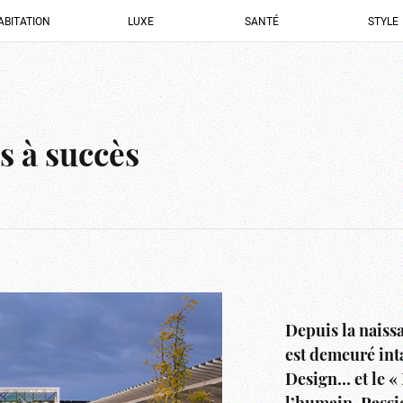
ABITATION
LUXE
SANTÉ
STYLE
s à succès
Depuis la naiss
est demeuré int
Design… et le « 