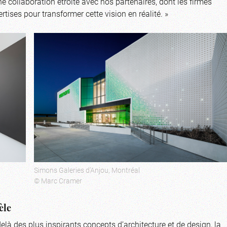
e collaboration étroite avec nos partenaires, dont les firmes
tises pour transformer cette vision en réalité. »
Simons Galeries d’Anjou, Montréal
© Marc Cramer
èle
là des plus inspirants concepts d’architecture et de design, la