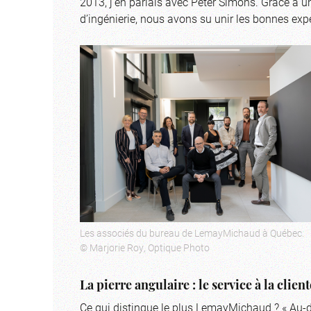
2013, j’en parlais avec Peter Simons. Grâce à un
d’ingénierie, nous avons su unir les bonnes exper
Les associés du bureau de LemayMichaud à Québec.
© Marjorie Roy, Optique Photo
La pierre angulaire : le service à la client
Ce qui distingue le plus LemayMichaud ? « Au-de