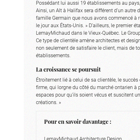
Possédant lui aussi 19 établissements au pays, 
Ainsi, un Alt à Halifax sera différent d’un autr
famille Germain que nous avons commencé à réa
le jour aux États-Unis. » D’ailleurs, le premier 
LemayMichaud dans le Vieux-Québec. Le Groupe 
Ce type de clientèle amène architectes et designe
non seulement de satisfaire le client, mais de 
établissements.
La croissance se poursuit
Étroitement lié à celui de sa clientèle, le suc
firme, qui lorgne du côté du marché ontarien à p
espaces pour qu’ils soient vécus et suscitent un 
créations. »
Pour en savoir davantage :
LemayMichaud Architecture Design