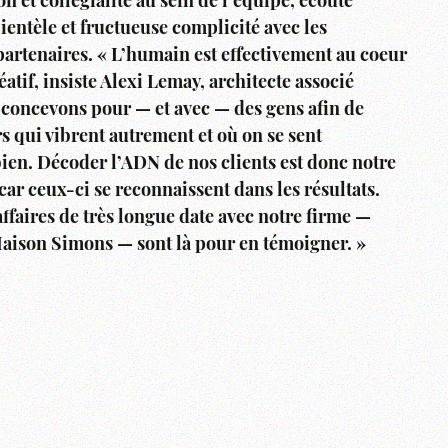
n et collégialité au sein de l’équipe, écoute
clientèle et fructueuse complicité avec les
partenaires. « L’humain est effectivement au coeur
atif, insiste Alexi Lemay, architecte associé
 concevons pour — et avec — des gens afin de
s qui vibrent autrement et où on se sent
en. Décoder l’ADN de nos clients est donc notre
car ceux-ci se reconnaissent dans les résultats.
affaires de très longue date avec notre firme —
ison Simons — sont là pour en témoigner. »