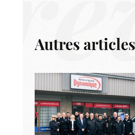
rê
Autres article