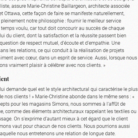
e liste, assure Marie-Christine Baillargeon, architecte associée
t Ottawa, cette façon de faire se manifeste naturellement,
pleinement notre philosophie : fournir le meilleur service
le temps voulu, car tout doit concourir au succès de chaque
lui du client, dont la satisfaction et la réussite passent bien
 question de respect mutuel, d’écoute et d’empathie. Une
ans les relations, ce qui conduit à la réalisation de projets
iment avec cœur, dans un esprit de service. Aussi, lorsque nous
s vraiment plaisir à célébrer avec nos clients. »
ient
ui demande quel est le style architectural qui caractérise le plus
de nos clients ! » Marie-Christine abonde dans le même sens : «
epts pour les magasins Simons, nous sommes à l’affût de
que, comme des éléments architecturaux rappelant les textiles ou
sage. On s’exprime d’autant mieux à cet égard que le client
Simons vaut pour chacun de nos clients. Nous pourrions aussi
laquelle nous entretenons une relation de longue date.