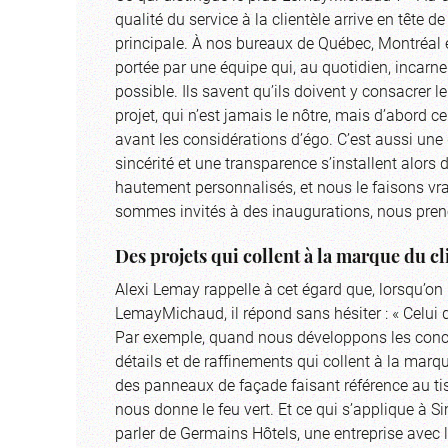
qualité du service à la clientèle arrive en tête d
principale. À nos bureaux de Québec, Montréal e
portée par une équipe qui, au quotidien, incarne 
possible. Ils savent qu’ils doivent y consacrer 
projet, qui n’est jamais le nôtre, mais d’abord ce
avant les considérations d’égo. C’est aussi une
sincérité et une transparence s’installent alors d
hautement personnalisés, et nous le faisons vra
sommes invités à des inaugurations, nous prenon
Des projets qui collent à la marque du cl
Alexi Lemay rappelle à cet égard que, lorsqu’on l
LemayMichaud, il répond sans hésiter : « Celui 
Par exemple, quand nous développons les conc
détails et de raffinements qui collent à la mar
des panneaux de façade faisant référence au tis
nous donne le feu vert. Et ce qui s’applique à 
parler de Germains Hôtels, une entreprise avec 