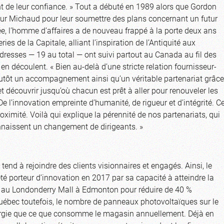
nt de leur confiance. » Tout a débuté en 1989 alors que Gordon
ur Michaud pour leur soumettre des plans concernant un futur
ée, l’homme d’affaires a de nouveau frappé à la porte deux ans
es de la Capitale, alliant l’inspiration de l’Antiquité aux
resses — 19 au total — ont suivi partout au Canada au fil des
 découlent. « Bien au-delà d’une stricte relation fournisseur-
 plutôt un accompagnement ainsi qu’un véritable partenariat grâce
découvrir jusqu’où chacun est prêt à aller pour renouveler les
 l’innovation empreinte d’humanité, de rigueur et d’intégrité. C
oximité. Voilà qui explique la pérennité de nos partenariats, qui
naissent un changement de dirigeants. »
 tend à rejoindre des clients visionnaires et engagés. Ainsi, le
é porteur d’innovation en 2017 par sa capacité à atteindre la
pt au Londonderry Mall à Edmonton pour réduire de 40 %
uébec toutefois, le nombre de panneaux photovoltaïques sur le
énergie que ce que consomme le magasin annuellement. Déjà en