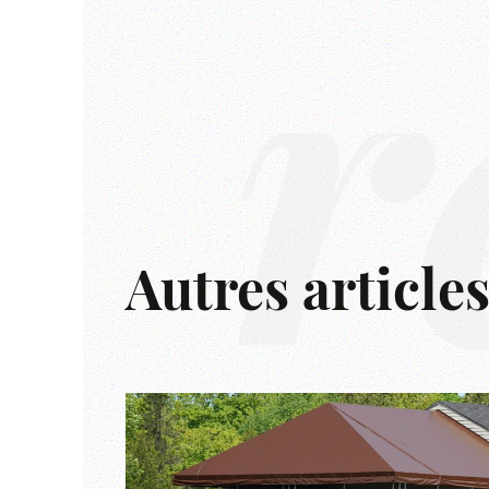
r
Autres article