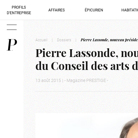
PROFILS
AFFAIRES
ÉPICURIEN
HABITAT
D’ENTREPRISE
Accueil
|
Dossiers
|
Pierre Lassonde, nouveau présiden
Pierre Lassonde, nou
du Conseil des arts
13 août 2015
|
- Magazine PRESTIGE -