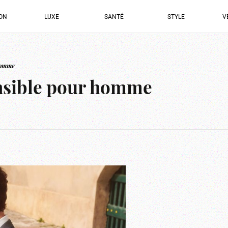
ION
LUXE
SANTÉ
STYLE
V
homme
ensible pour homme