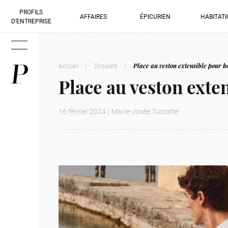
PROFILS
AFFAIRES
ÉPICURIEN
HABITAT
D’ENTREPRISE
Accueil
|
Dossiers
|
Place au veston extensible pour 
Place au veston ext
16 février 2024
|
Marie-Josée Turcotte