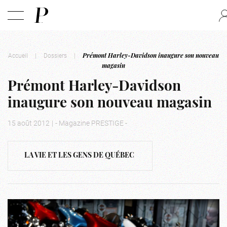
Accueil
|
Dossiers
|
Prémont Harley-Davidson inaugure son nouveau
magasin
Prémont Harley-Davidson
inaugure son nouveau magasin
15 août 2012
|
- Magazine PRESTIGE -
LA VIE ET LES GENS DE QUÉBEC