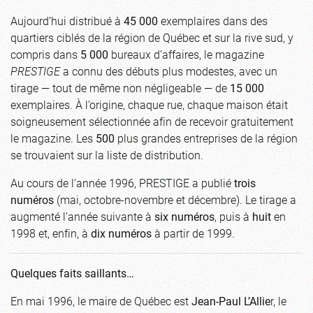
Aujourd’hui distribué à
45 000
exemplaires dans des
quartiers ciblés de la région de Québec et sur la rive sud, y
compris dans
5 000
bureaux d’affaires, le magazine
PRESTIGE
a connu des débuts plus modestes, avec un
tirage — tout de même non négligeable — de
15 000
exemplaires. À l’origine, chaque rue, chaque maison était
soigneusement sélectionnée afin de recevoir gratuitement
le magazine. Les
500
plus grandes entreprises de la région
se trouvaient sur la liste de distribution.
Au cours de l’année 1996, PRESTIGE a publié
trois
numéros
(mai, octobre-novembre et décembre). Le tirage a
augmenté l’année suivante à
six numéros
, puis à
huit
en
1998 et, enfin, à
dix numéros
à partir de 1999.
Quelques faits saillants…
En mai 1996, le maire de Québec est
Jean-Paul L’Allie
r, le