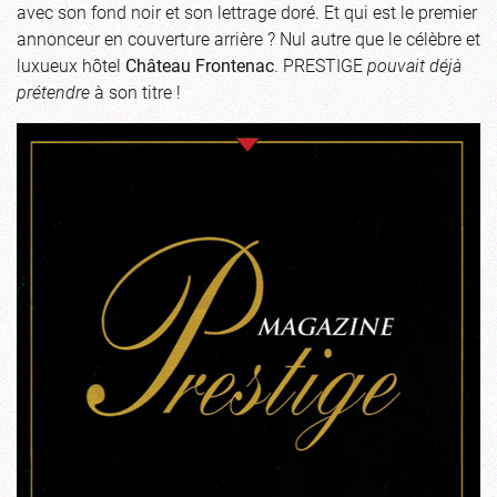
avec son fond noir et son lettrage doré. Et qui est le premier
annonceur en couverture arrière ? Nul autre que le célèbre et
luxueux hôtel
Château Frontenac
. PRESTIGE
pouvait déjà
prétendre
à son titre !