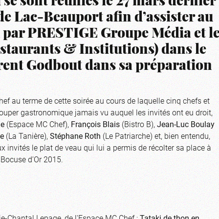
 se sont réunies le 27 mars dernier
de Lac-Beauport afin d’assister au
é par PRESTIGE Groupe Média et l
taurants & Institutions) dans le
urent Godbout dans sa préparation
ef au terme de cette soirée au cours de laquelle cinq chefs et
 souper gastronomique jamais vu auquel les invités ont eu droit,
ge
(Espace MC Chef),
François Blais
(Bistro B),
Jean-Luc Boulay
te
(La Tanière),
Stéphane Roth
(Le Patriarche) et, bien entendu,
aux invités le plat de veau qui lui a permis de récolter sa place à
s Bocuse d'Or 2015.
rie-Chantal Lepage, de l'Espace MC Chef :
Tataki de thon en