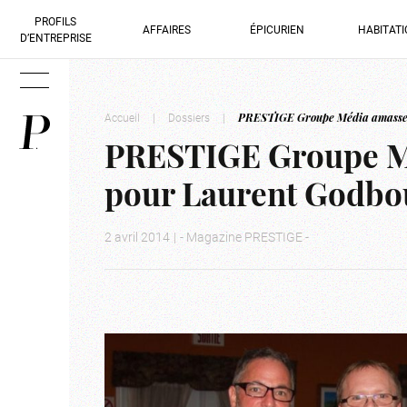
PROFILS
AFFAIRES
ÉPICURIEN
HABITAT
D’ENTREPRISE
Accueil
|
Dossiers
|
PRESTIGE Groupe Média amasse 
PRESTIGE Groupe Mé
pour Laurent Godbo
2 avril 2014
|
- Magazine PRESTIGE -