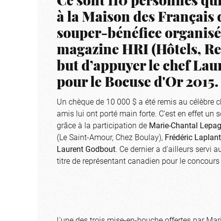
Ce sont 110 personnes qui
à la Maison des Français 
souper-bénéfice organis
magazine HRI (Hôtels, Res
but d’appuyer le chef La
pour le Bocuse d'Or 2015.
Un chèque de 10 000 $ a été remis au célèbre ch
amis lui ont porté main forte. C'est en effet un
grâce à la participation de
Marie-Chantal Lepa
(Le Saint-Amour, Chez Boulay),
Frédéric Laplan
Laurent Godbout
. Ce dernier a d'ailleurs servi 
titre de représentant canadien pour le concour
L'une des trois mise-en-bouche offertes par Ma