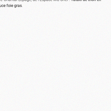
uce foie gras
.