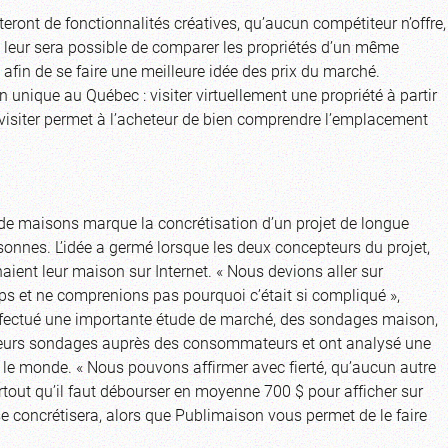
iteront de fonctionnalités créatives, qu’aucun compétiteur n’offre,
il leur sera possible de comparer les propriétés d’un même
afin de se faire une meilleure idée des prix du marché.
nique au Québec : visiter virtuellement une propriété à partir
 visiter permet à l’acheteur de bien comprendre l’emplacement
 de maisons marque la concrétisation d’un projet de longue
onnes. L’idée a germé lorsque les deux concepteurs du projet,
ient leur maison sur Internet. « Nous devions aller sur
mps et ne comprenions pas pourquoi c’était si compliqué »,
 effectué une importante étude de marché, des sondages maison,
ieurs sondages auprès des consommateurs et ont analysé une
 le monde. « Nous pouvons affirmer avec fierté, qu’aucun autre
rtout qu’il faut débourser en moyenne 700 $ pour afficher sur
 se concrétisera, alors que Publimaison vous permet de le faire