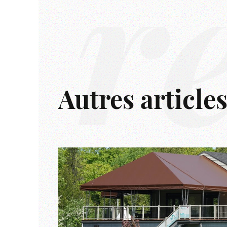
r
Autres article