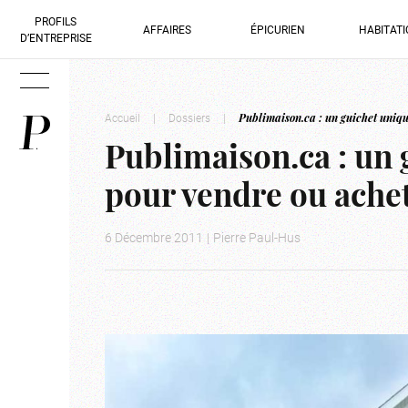
PROFILS
AFFAIRES
ÉPICURIEN
HABITAT
D’ENTREPRISE
Accueil
|
Dossiers
|
Publimaison.ca : un guichet uniqu
Publimaison.ca : un 
pour vendre ou ache
6 Décembre 2011
|
Pierre Paul-Hus