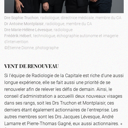
Dre Sophie Truchon
, radiologue, directrice médicale, membre du CA
Dr Antoine Montplaisir
, radiologue, membre du CA
Dre Marie-Hélène Lévesque
, radiologue
Frédérik Hébert
, technologue, échographie autonome et imagerie
d’intervention
©Étienne Dionne, photographe
VENT DE RENOUVEAU
Si l’équipe de Radiologie de la Capitale est riche d’une aussi
longue expérience, elle se fait aussi une priorité de se
renouveler afin de relever les défis de demain. Ainsi, le
conseil d’administration a accueilli deux nouveaux visages
dans ses rangs, soit les Drs Truchon et Montplaisir, ces
derniers étant également actionnaires de l’entreprise. Les
autres membres sont les Drs Jacques Lévesque, André
Lamarre et Pierre-Thomas Gagné, eux aussi actionnaires. «