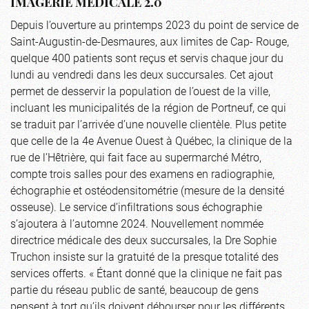
IMAGERIE MÉDICALE 2.0
Depuis l’ouverture au printemps 2023 du point de service de
Saint-Augustin-de-Desmaures, aux limites de Cap- Rouge,
quelque 400 patients sont reçus et servis chaque jour du
lundi au vendredi dans les deux succursales. Cet ajout
permet de desservir la population de l’ouest de la ville,
incluant les municipalités de la région de Portneuf, ce qui
se traduit par l’arrivée d’une nouvelle clientèle. Plus petite
que celle de la 4e Avenue Ouest à Québec, la clinique de la
rue de l’Hêtrière, qui fait face au supermarché Métro,
compte trois salles pour des examens en radiographie,
échographie et ostéodensitométrie (mesure de la densité
osseuse). Le service d’infiltrations sous échographie
s’ajoutera à l’automne 2024. Nouvellement nommée
directrice médicale des deux succursales, la Dre Sophie
Truchon insiste sur la gratuité de la presque totalité des
services offerts. « Étant donné que la clinique ne fait pas
partie du réseau public de santé, beaucoup de gens
pensent à tort qu’ils doivent débourser pour les différents