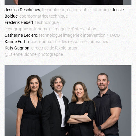
Jessica Deschênes
, technologue, échographie autonome
Jessie
Bolduc
, coordonnatrice technique
Frédérik Hébert
, technologue,
échographie autonome et imagerie d’intervention
Catherine Leclerc
, technologue imagerie d’intervention / TACO
Karine Fortin
, coordonnatrice des ressources humaines
Katy Gagnon
, directrice de l’exploitation
@Étienne Dionne, photographe