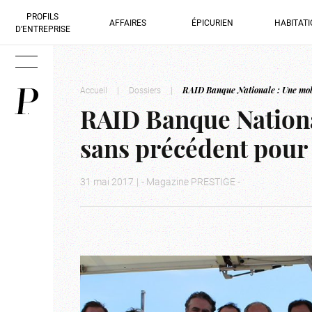
PROFILS
AFFAIRES
ÉPICURIEN
HABITAT
D’ENTREPRISE
Accueil
|
Dossiers
|
RAID Banque Nationale : Une mobi
RAID Banque Nationa
sans précédent pour 
31 mai 2017
|
- Magazine PRESTIGE -