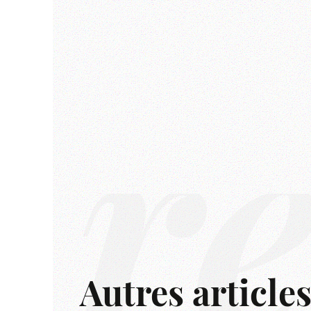
r
Autres article