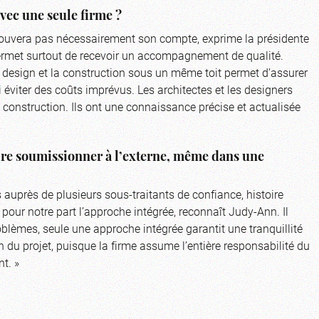
vec une seule firme ?
y trouvera pas nécessairement son compte, exprime la présidente
ermet surtout de recevoir un accompagnement de qualité.
le design et la construction sous un même toit permet d’assurer
 éviter des coûts imprévus. Les architectes et les designers
a construction. Ils ont une connaissance précise et actualisée
faire soumissionner à l’externe, même dans une
 auprès de plusieurs sous-traitants de confiance, histoire
s pour notre part l’approche intégrée, reconnaît Judy-Ann. Il
oblèmes, seule une approche intégrée garantit une tranquillité
ion du projet, puisque la firme assume l’entière responsabilité du
nt. »