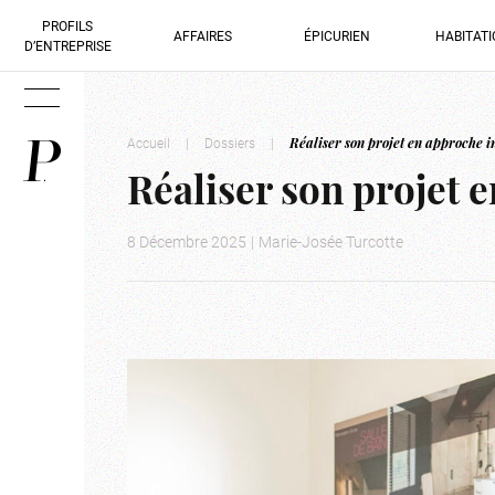
PROFILS
AFFAIRES
ÉPICURIEN
HABITAT
D’ENTREPRISE
Accueil
|
Dossiers
|
Réaliser son projet en approche i
Réaliser son projet 
8 Décembre 2025
|
Marie-Josée Turcotte