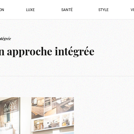
ION
LUXE
SANTÉ
STYLE
V
ntégrée
en approche intégrée