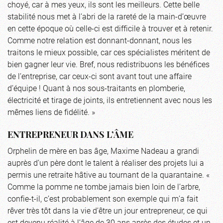
choyé, car à mes yeux, ils sont les meilleurs. Cette belle
stabilité nous met à l’abri de la rareté de la main-d’œuvre
en cette époque où celle-ci est difficile à trouver et à retenir.
Comme notre relation est donnant-donnant, nous les
traitons le mieux possible, car ces spécialistes méritent de
bien gagner leur vie. Bref, nous redistribuons les bénéfices
de l’entreprise, car ceux-ci sont avant tout une affaire
d’équipe ! Quant à nos sous-traitants en plomberie,
électricité et tirage de joints, ils entretiennent avec nous les
mêmes liens de fidélité. »
ENTREPRENEUR DANS L’ÂME
Orphelin de mère en bas âge, Maxime Nadeau a grandi
auprès d’un père dont le talent à réaliser des projets lui a
permis une retraite hâtive au tournant de la quarantaine. «
Comme la pomme ne tombe jamais bien loin de l’arbre,
confie-t-il, c’est probablement son exemple qui m’a fait
rêver très tôt dans la vie d’être un jour entrepreneur, ce qui
est devenu réalité à l’âge de 30 ans après des études et un