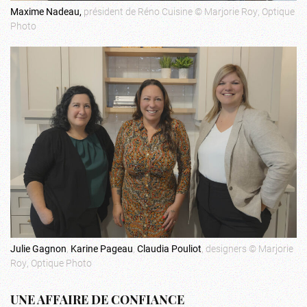
Maxime Nadeau,
président de Réno Cuisine © Marjorie Roy, Optique
Photo
Julie Gagnon
,
Karine Pageau
,
Claudia Pouliot
, designers © Marjorie
Roy, Optique Photo
UNE AFFAIRE DE CONFIANCE