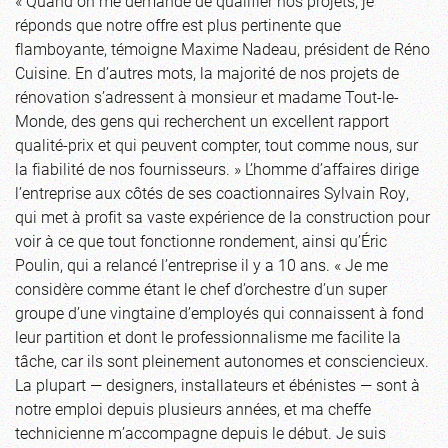
« Quand on me demande de qualifier nos projets, je
réponds que notre offre est plus pertinente que
flamboyante, témoigne Maxime Nadeau, président de Réno
Cuisine. En d’autres mots, la majorité de nos projets de
rénovation s’adressent à monsieur et madame Tout-le-
Monde, des gens qui recherchent un excellent rapport
qualité-prix et qui peuvent compter, tout comme nous, sur
la fiabilité de nos fournisseurs. » L’homme d’affaires dirige
l’entreprise aux côtés de ses coactionnaires Sylvain Roy,
qui met à profit sa vaste expérience de la construction pour
voir à ce que tout fonctionne rondement, ainsi qu’Éric
Poulin, qui a relancé l’entreprise il y a 10 ans. « Je me
considère comme étant le chef d’orchestre d’un super
groupe d’une vingtaine d’employés qui connaissent à fond
leur partition et dont le professionnalisme me facilite la
tâche, car ils sont pleinement autonomes et consciencieux.
La plupart — designers, installateurs et ébénistes — sont à
notre emploi depuis plusieurs années, et ma cheffe
technicienne m’accompagne depuis le début. Je suis