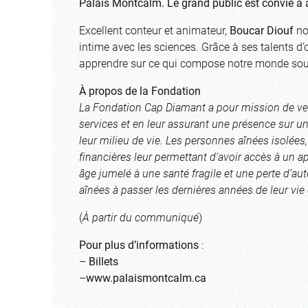
Palais Montcalm. Le grand public est convié à 
Excellent conteur et animateur,
Boucar Diouf
nou
intime avec les sciences. Grâce à ses talents d
apprendre sur ce qui compose notre monde sous
À propos de la Fondation
La Fondation Cap Diamant a pour mission de ve
services et en leur assurant une présence sur une
leur milieu de vie. Les personnes aînées isolées,
financières leur permettant d’avoir accès à un 
âge jumelé à une santé fragile et une perte d’a
aînées à passer les dernières années de leur vi
(
À partir du communiqué
)
Pour plus d’informations
:
–
Billets
–
www.palaismontcalm.ca