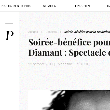
PROFILS D’ENTREPRISE
AFFAIRES
ÉPICURIEN
H
Accueil
|
Dossiers
|
Soirée-bénéfice pour la Fondatio
Soirée-bénéfice pou
Diamant : Spectacle
23 octobre 2017
|
- Magazine PRESTIGE -