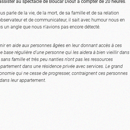
assister au spectacle de Boucar Diouf à compter de 20 heures
.
s parle de la vie, de la mort, de sa famille et de sa relation
’observateur et de communicateur, il sait avec humour nous en
 un angle que nous n’avions pas encore détecté.
nir en aide aux personnes âgées en leur donnant accès à ces
 base régulière d’une personne qui les aidera à bien vieillir dans
 sans famille et très peu nanties n’ont pas les ressources
appartement dans une résidence privée avec services. Le grand
utonomie qui ne cesse de progresser, contraignent ces personnes
e dans leur appartement
.