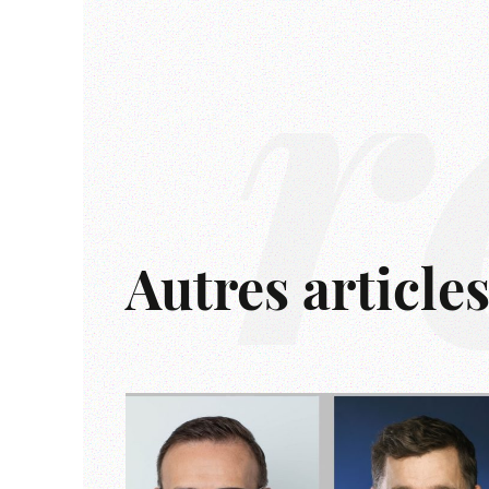
r
Autres article