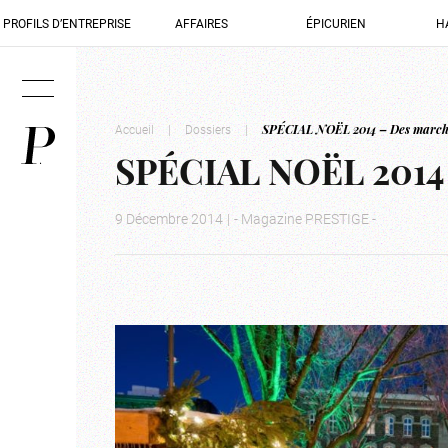
PROFILS D’ENTREPRISE
AFFAIRES
ÉPICURIEN
H
Accueil
|
Dossiers
|
SPÉCIAL NOËL 2014 – Des march
SPÉCIAL NOËL 2014 
9 Décembre 2014
|
- Magazine PRESTIGE -