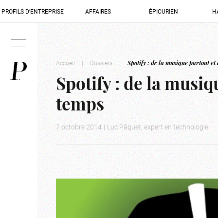
PROFILS D’ENTREPRISE
AFFAIRES
ÉPICURIEN
H
Accueil
|
Dossiers
|
Spotify : de la musique partout et
Spotify : de la musiq
temps
7 octobre 2014
|
Luc Pâquet, expert en technologie