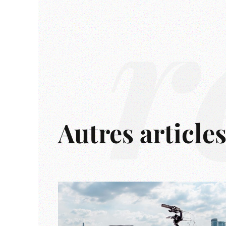
r
Autres article