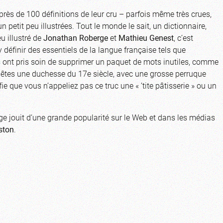
près de 100 définitions de leur cru – parfois même très crues,
un petit peu illustrées. Tout le monde le sait, un dictionnaire,
eu illustré de
Jonathan Roberge
et
Mathieu Genest
, c’est
définir des essentiels de la langue française tels que
rs ont pris soin de supprimer un paquet de mots inutiles, comme
s êtes une duchesse du 17e siècle, avec une grosse perruque
fie que vous n’appeliez pas ce truc une « ’tite pâtisserie » ou un
rge jouit d’une grande popularité sur le Web et dans les médias
ston
.