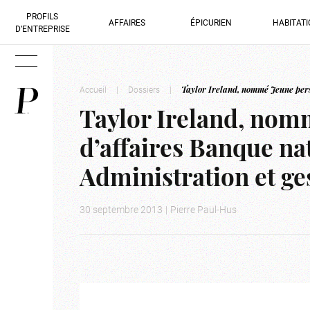
PROFILS
AFFAIRES
ÉPICURIEN
HABITAT
D’ENTREPRISE
Accueil
|
Dossiers
|
Taylor Ireland, nommé Jeune perso
Taylor Ireland, nom
d’affaires Banque na
Administration et ge
30 septembre 2013
|
Pierre Paul-Hus