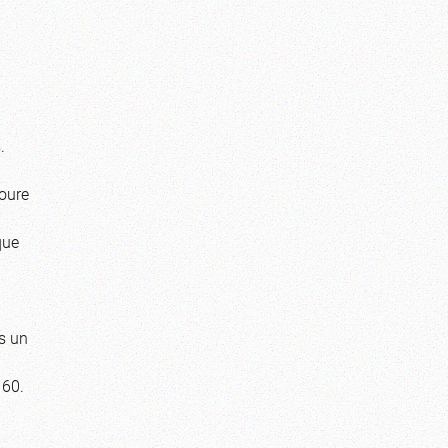
.
oure
que
s un
 60.