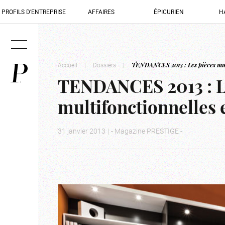
PROFILS D’ENTREPRISE
AFFAIRES
ÉPICURIEN
H
Accueil
|
Dossiers
|
TENDANCES 2013 : Les pièces multi
TENDANCES 2013 : L
multifonctionnelles e
31 janvier 2013
|
- Magazine PRESTIGE -