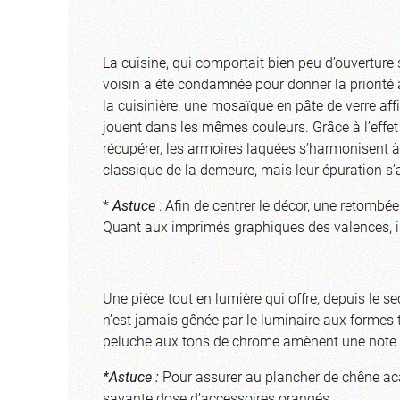
La cuisine, qui comportait bien peu d’ouverture s
voisin a été condamnée pour donner la priorité
la cuisinière, une mosaïque en pâte de verre aff
jouent dans les mêmes couleurs. Grâce à l’effet
récupérer, les armoires laquées s’harmonisent à 
classique de la demeure, mais leur épuration s’
*
Astuce
: Afin de centrer le décor, une retomb
Quant aux imprimés graphiques des valences, il
Une pièce tout en lumière qui offre, depuis le sec
n’est jamais gênée par le luminaire aux formes t
peluche aux tons de chrome amènent une note r
*Astuce :
Pour assurer au plancher de chêne aca
savante dose d’accessoires orangés.