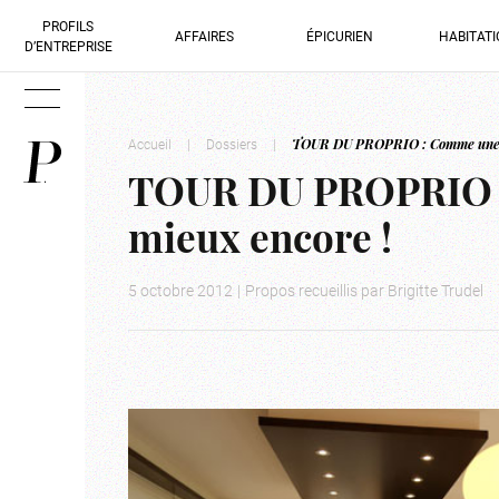
PROFILS
AFFAIRES
ÉPICURIEN
HABITAT
D’ENTREPRISE
Accueil
|
Dossiers
|
TOUR DU PROPRIO : Comme une n
TOUR DU PROPRIO :
mieux encore !
5 octobre 2012
|
Propos recueillis par Brigitte Trudel