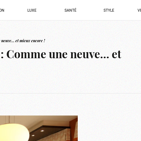
ION
LUXE
SANTÉ
STYLE
V
euve… et mieux encore !
 Comme une neuve… et