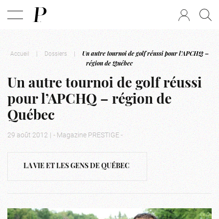
Accueil
|
Dossiers
|
Un autre tournoi de golf réussi pour l’APCHQ –
région de Québec
Un autre tournoi de golf réussi
pour l’APCHQ – région de
Québec
29 août 2012
|
- Magazine PRESTIGE -
LA VIE ET LES GENS DE QUÉBEC