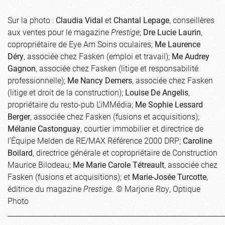
Sur la photo :
Claudia Vidal
et
Chantal Lepage
, conseillères
aux ventes pour le magazine
Prestige
;
Dre Lucie Laurin
,
copropriétaire de Eye Am Soins oculaires;
Me Laurence
Déry
, associée chez Fasken (emploi et travail);
Me Audrey
Gagnon
, associée chez Fasken (litige et responsabilité
professionnelle);
Me Nancy Demers
, associée chez Fasken
(litige et droit de la construction);
Louise De Angelis
,
propriétaire du resto-pub L’iMMédia;
Me Sophie Lessard
Berger
, associée chez Fasken (fusions et acquisitions);
Mélanie Castonguay
, courtier immobilier et directrice de
l’Équipe Melden de RE/MAX Référence 2000 DRP;
Caroline
Boilard
, directrice générale et copropriétaire de Construction
Maurice Bilodeau;
Me Marie Carole Tétreault
, associée chez
Fasken (fusions et acquisitions); et
Marie-Josée Turcotte
,
éditrice du magazine
Prestige
. © Marjorie Roy, Optique
Photo
_____________________________________________________________