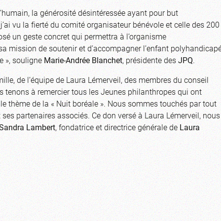
e l’humain, la générosité désintéressée ayant pour but
 j’ai vu la fierté du comité organisateur bénévole et celle des 200
posé un geste concret qui permettra à l’organisme
a mission de soutenir et d’accompagner l’enfant polyhandicap
ie », souligne
Marie-Andrée Blanchet
, présidente des
JPQ
.
ille, de l’équipe de Laura Lémerveil, des membres du conseil
 tenons à remercier tous les Jeunes philanthropes qui ont
 le thème de la « Nuit boréale ». Nous sommes touchés par tout
et ses partenaires associés. Ce don versé à Laura Lémerveil, nous
Sandra Lambert
, fondatrice et directrice générale de
Laura