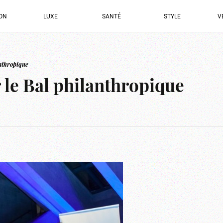
ION
LUXE
SANTÉ
STYLE
V
anthropique
 le Bal philanthropique