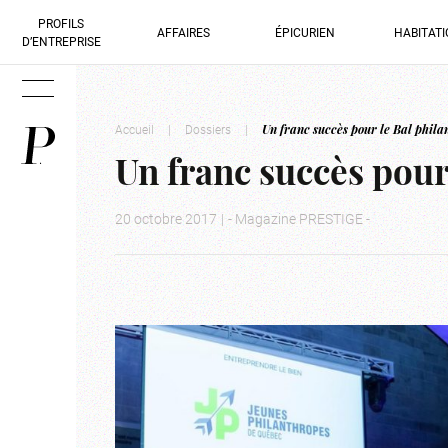
PROFILS
AFFAIRES
ÉPICURIEN
HABITAT
D’ENTREPRISE
Accueil
|
Dossiers
|
Un franc succès pour le Bal phil
Un franc succès pour
20 octobre 2017
|
- Magazine PRESTIGE -