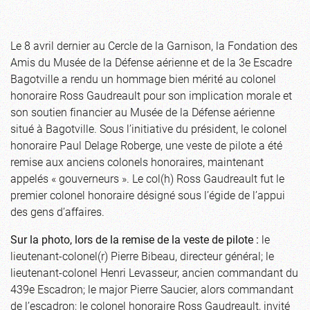
Le 8 avril dernier au Cercle de la Garnison, la Fondation des
Amis du Musée de la Défense aérienne et de la 3e Escadre
Bagotville a rendu un hommage bien mérité au colonel
honoraire Ross Gaudreault pour son implication morale et
son soutien financier au Musée de la Défense aérienne
situé à Bagotville. Sous l’initiative du président, le colonel
honoraire Paul Delage Roberge, une veste de pilote a été
remise aux anciens colonels honoraires, maintenant
appelés « gouverneurs ». Le col(h) Ross Gaudreault fut le
premier colonel honoraire désigné sous l’égide de l’appui
des gens d’affaires.
Sur la photo, lors de la remise de la veste de pilote :
le
lieutenant-colonel(r) Pierre Bibeau, directeur général; le
lieutenant-colonel Henri Levasseur, ancien commandant du
439e Escadron; le major Pierre Saucier, alors commandant
de l’escadron; le colonel honoraire Ross Gaudreault, invité