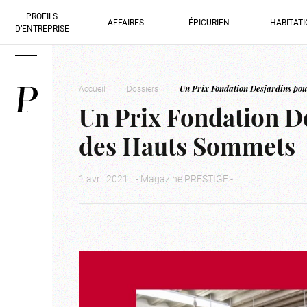
PROFILS
AFFAIRES
ÉPICURIEN
HABITAT
D’ENTREPRISE
Accueil
|
Dossiers
|
Un Prix Fondation Desjardins pou
Un Prix Fondation De
des Hauts Sommets
1 avril 2021
|
- Magazine PRESTIGE -