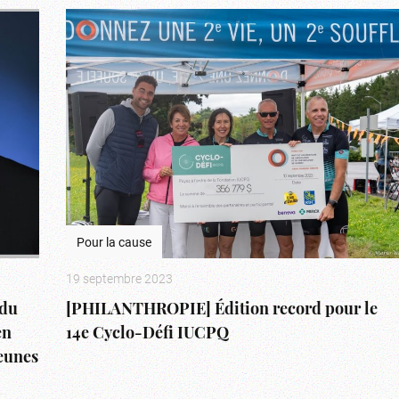
Pour la cause
19 septembre 2023
du
[PHILANTHROPIE] Édition record pour le
en
14e Cyclo-Défi IUCPQ
jeunes