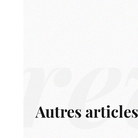
rê
Autres article