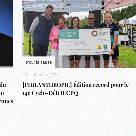
Pour la cause
19 septembre 2023
du
[PHILANTHROPIE] Édition record pour le
en
14e Cyclo-Défi IUCPQ
jeunes