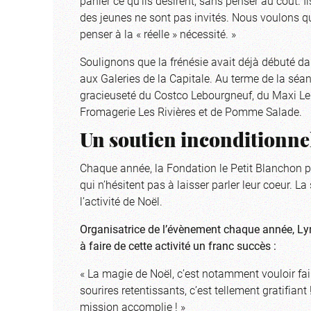
panier ce qu’ils désirent, sans penser au coût. Ils
des jeunes ne sont pas invités. Nous voulons qu’
penser à la « réelle » nécessité. »
Soulignons que la frénésie avait déjà débuté da
aux Galeries de la Capitale. Au terme de la séa
gracieuseté du Costco Lebourgneuf, du Maxi Le
Fromagerie Les Rivières et de Pomme Salade.
Un soutien inconditionnel
Chaque année, la Fondation le Petit Blanchon p
qui n’hésitent pas à laisser parler leur coeur. L
l’activité de Noël.
Organisatrice de l’évènement chaque année, Lyne
à faire de cette activité un franc succès :
« La magie de Noël, c’est notamment vouloir fair
sourires retentissants, c’est tellement gratifi
mission accomplie ! »