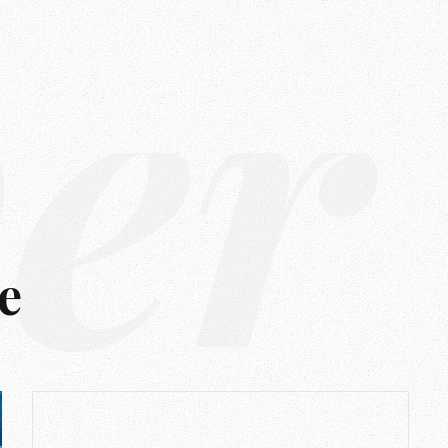
ver
e