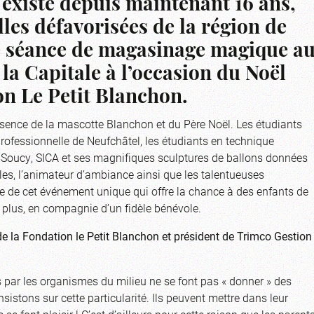
 existe depuis maintenant 16 ans,
les défavorisées de la région de
e séance de magasinage magique a
la Capitale à l’occasion du Noël
on Le Petit Blanchon.
présence de la mascotte Blanchon et du Père Noël. Les étudiants
rofessionnelle de Neufchâtel, les étudiants en technique
 Soucy, SICA et ses magnifiques sculptures de ballons données
les, l’animateur d’ambiance ainsi que les talentueuses
e de cet événement unique qui offre la chance à des enfants de
t plus, en compagnie d’un fidèle bénévole.
de la Fondation le Petit Blanchon et président de Trimco Gestion
s par les organismes du milieu ne se font pas « donner » des
istons sur cette particularité. Ils peuvent mettre dans leur