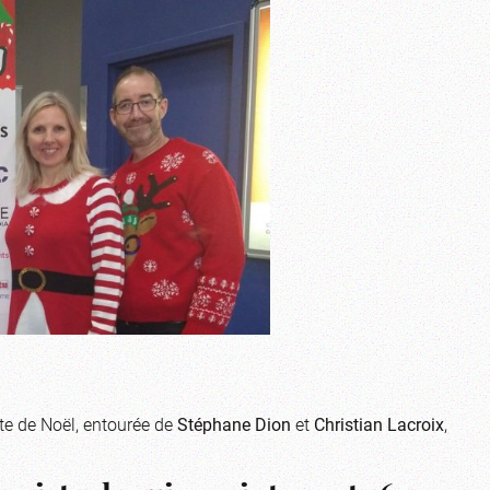
fête de Noël, entourée de
Stéphane Dion
et
Christian Lacroix
,