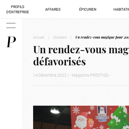
PROFILS
AFFAIRES
ÉPICURIEN
HABITAT
D’ENTREPRISE
Accueil
|
Dossiers
|
Un rendez-vous magique pour 200 
Un rendez-vous mag
défavorisés
14 Décembre 2022
|
- Magazine PRESTIGE -