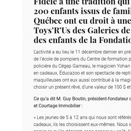
Fidèle à une tradition qui
200 enfants issus de famil
Québec ont eu droit à un
Toys’R’Us des Galeries de 
des enfants de la Fondati
L’activité a eu lieu le 11 décembre dernier en 
de l’école de pompiers du Centre de formation p
policière du Cégep Garneau, le magicien Yohan
en cadeaux, Éducazoo et son spectacle de repti
maquilleuses ont eux aussi contribué à la magi
choisir un présent rêvé, d’une valeur de 100 $ e
Ce qu’a dit M. Guy Boutin, président-fondateur 
et Courtage Immobilier :
« Les jeunes de 5 à 12 ans qui nous sont référé
cadeaux, ils les choisissent eux-mêmes. Nous ins