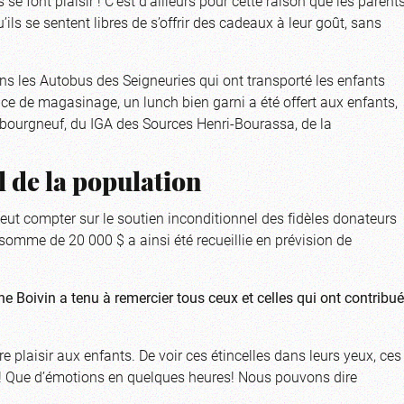
 se font plaisir ! C’est d’ailleurs pour cette raison que les parent
ils se sentent libres de s’offrir des cadeaux à leur goût, sans
ns les Autobus des Seigneuries qui ont transporté les enfants
nce de magasinage, un lunch bien garni a été offert aux enfants,
bourgneuf, du IGA des Sources Henri-Bourassa, de la
 de la population
eut compter sur le soutien inconditionnel des fidèles donateurs
a somme de 20 000 $ a ainsi été recueillie en prévision de
 Boivin a tenu à remercier tous ceux et celles qui ont contribué
e plaisir aux enfants. De voir ces étincelles dans leurs yeux, ces
ant ! Que d’émotions en quelques heures! Nous pouvons dire