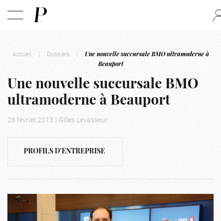
Accueil
|
Dossiers
|
Une nouvelle succursale BMO ultramoderne à
Beauport
Une nouvelle succursale BMO
ultramoderne à Beauport
28 février 2013
|
Gilles Levasseur
PROFILS D'ENTREPRISE