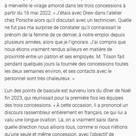
à merveille le virage amorcé dans les trois concessions à
partir du 16 mai 2022. « J’étais avec Drew dans l’atelier
chez Porsche alors qu’il discutait avec un technicien. Quelle
ne fut pas ma surprise de constater qu’il connaissait le
prénom de la femme de ce dernier, à notre emploi depuis
plusieurs années, alors que je l’ignorais. J’ai compris que
nous étions vraiment rendus ailleurs en matière de
proximité entre un patron et ses employés. M. Tilson fait
pendant quelques jours la tournée des concessions toutes
les deux semaines environ, et ses contacts avec le
personnel sont très chaleureux. »
L’un des points de bascule est survenu lors du dîner de Noël
fin 2023, qui réunissait pour la première fois les équipes
des trois concessions. « À cette occasion, il a prononcé un
discours rassembleur entièrement en français, ce qui lui a
valu une longue ovation. Là, on a vraiment saisi dans
quelle direction nous allions tous, comme si nous n’étions
qu’une seule et même concession, avec l’objectif de