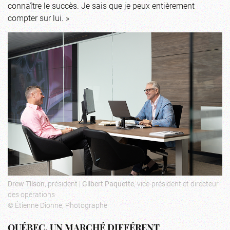
connaître le succès. Je sais que je peux entièrement
compter sur lui. »
Drew Tilson
, président |
Gilbert Paquette
, vice-président et directeur
des opérations
© Étienne Dionne, Photographe
QUÉBEC, UN MARCHÉ DIFFÉRENT