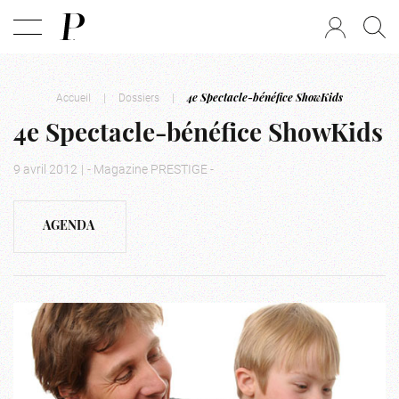
Accueil
|
Dossiers
|
4e Spectacle-bénéfice ShowKids
4e Spectacle-bénéfice ShowKids
9 avril 2012
|
- Magazine PRESTIGE -
AGENDA