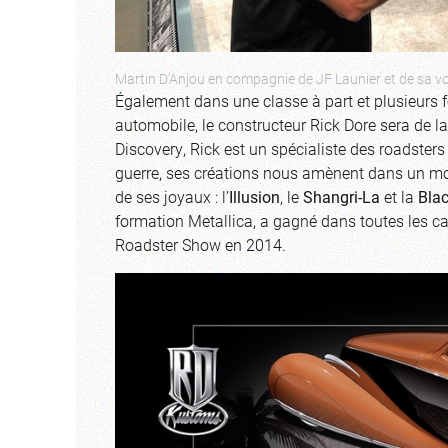
Martin D’Anjou en compagnie de JF Launier et de sa vo
Également dans une classe à part et plusieurs
automobile, le constructeur Rick Dore sera de l
Discovery, Rick est un spécialiste des roadsters
guerre, ses créations nous amènent dans un 
de ses joyaux : l’
Illusion
, le
Shangri-La
et la
Blac
formation Metallica, a gagné dans toutes les c
Roadster Show en 2014.