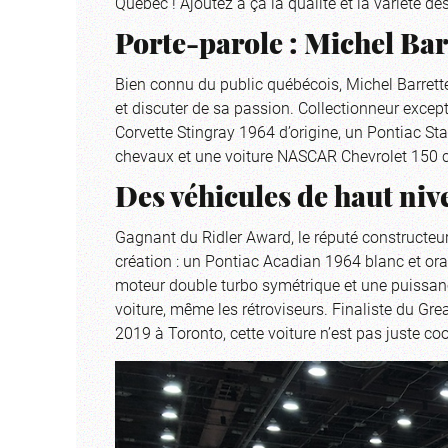
Québec ! Ajoutez à ça la qualité et la variété de
Porte-parole : Michel Bar
Bien connu du public québécois, Michel Barrette
et discuter de sa passion. Collectionneur except
Corvette Stingray 1964 d’origine, un Pontiac S
chevaux et une voiture NASCAR Chevrolet 150 c
Des véhicules de haut niv
Gagnant du Ridler Award, le réputé constructeu
création : un Pontiac Acadian 1964 blanc et 
moteur double turbo symétrique et une puissanc
voiture, même les rétroviseurs. Finaliste du G
2019 à Toronto, cette voiture n’est pas juste coo