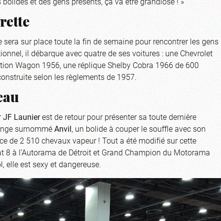
s bolides et des gens présents, ça va être grandiose ! »
rette
 sera sur place toute la fin de semaine pour rencontrer les gens
ionnel, il débarque avec quatre de ses voitures : une Chevrolet
tation Wagon 1956, une réplique Shelby Cobra 1966 de 600
onstruite selon les règlements de 1957.
eau
r
JF Launier
est de retour pour présenter sa toute dernière
orange surnommé
Anvil
, un bolide à couper le souffle avec son
e de 2 510 chevaux vapeur ! Tout a été modifié sur cette
reat 8 à l’Autorama de Détroit et Grand Champion du Motorama
l, elle est sexy et dangereuse.