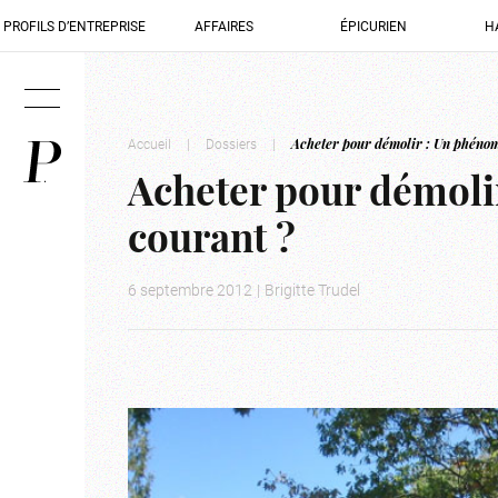
PROFILS D’ENTREPRISE
AFFAIRES
ÉPICURIEN
H
Accueil
|
Dossiers
|
Acheter pour démolir : Un phéno
Acheter pour démoli
courant ?
6 septembre 2012
|
Brigitte Trudel