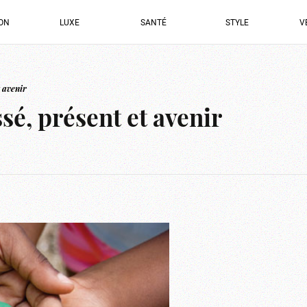
ION
LUXE
SANTÉ
STYLE
V
t avenir
sé, présent et avenir