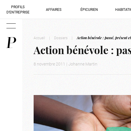
PROFILS
AFFAIRES
ÉPICURIEN
HABITAT
D’ENTREPRISE
Accueil
|
Dossiers
|
Action bénévole : passé, présent e
Action bénévole : pas
8 novembre 2011
|
Johanne Martin