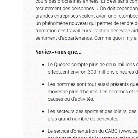
cours des prochaines années. Et c’est sans comp
recrutement des personnes. « On doit cependant
grandes entreprises veulent avoir une retombée s
un phénomène nouveau qui permet de rendre de gr
formation des travailleurs. L’action bénévole aid
sentiment d’appartenance. Comme quoi il n’y a 
Saviez-vous que…
Le Québec compte plus de deux millions 
effectuent environ 300 millions d’heures
Les hommes sont tout aussi présents que 
moyenne plus d’heures. Les hommes et le
causes ou d’activités.
Les secteurs des sports et des loisirs, des
plus grand nombre de bénévoles.
Le service d’orientation du CABQ (www.cab