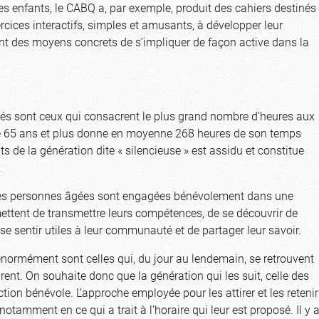
s enfants, le CABQ a, par exemple, produit des cahiers destinés
ercices interactifs, simples et amusants, à développer leur
nt des moyens concrets de s’impliquer de façon active dans la
înés sont ceux qui consacrent le plus grand nombre d’heures aux
 de 65 ans et plus donne en moyenne 268 heures de son temps
 de la génération dite « silencieuse » est assidu et constitue
.
) des personnes âgées sont engagées bénévolement dans une
rmettent de transmettre leurs compétences, de se découvrir de
 se sentir utiles à leur communauté et de partager leur savoir.
normément sont celles qui, du jour au lendemain, se retrouvent
rent. On souhaite donc que la génération qui les suit, celle des
on bénévole. L’approche employée pour les attirer et les retenir
notamment en ce qui a trait à l’horaire qui leur est proposé. Il y 