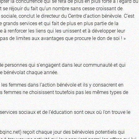
ter la concurrence qui se fera de plus en plus forte à l’égard du
 se réjouir du fait qu’un nombre sans cesse croissant de
ociale, conclut le directeur du Centre d’action bénévole. C’est
ands services et qui fait de plus en plus partie de la
e à renforcer les liens qui les unissent et à développer leur
pas de limites aux avantages que procure le don de soi ! »
de personnes qui s’engagent dans leur communauté et qui
 de bénévolat chaque année.
les femmes dans l’action bénévole et ils y consacrent en
s femmes ne choisissent toutefois pas les mêmes types de
 services sociaux et de l’éducation sont ceux où l’on trouve le
qinc.net) reçoit chaque jour des bénévoles potentiels qui