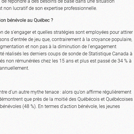
s, de répondre à des besoins de base dans une situation
t non lucratif de son expertise professionnelle.
ction bénévole au Québec ?
n de s’engager et quelles stratégies sont employées pour attirer
ons d’entrée de jeu que, contrairement à la croyance populaire,
ugmentation et non pas à la diminution de l’engagement
té réalisés les derniers coups de sonde de Statistique Canada à
vités non rémunérées chez les 15 ans et plus est passé de 34 % à
 annuellement.
ntre d’un autre mythe tenace : alors qu’on affirme régulièrement
s démontrent que près de la moitié des Québécois et Québécoises
bénévoles (48 %). En termes d’action bénévole, les jeunes