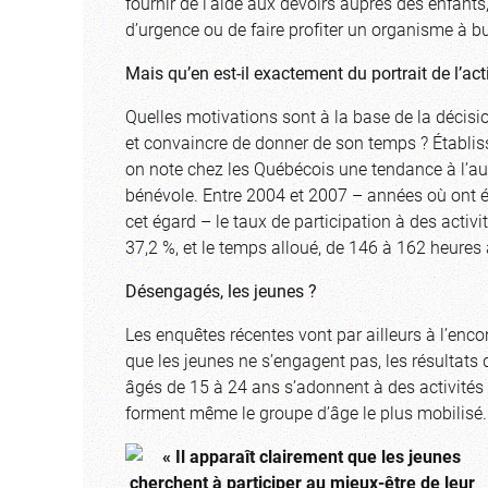
fournir de l’aide aux devoirs auprès des enfant
d’urgence ou de faire profiter un organisme à bu
Mais qu’en est-il exactement du portrait de l’a
Quelles motivations sont à la base de la décisio
et convaincre de donner de son temps ? Établiss
on note chez les Québécois une tendance à l’a
bénévole. Entre 2004 et 2007 – années où ont é
cet égard – le taux de participation à des acti
37,2 %, et le temps alloué, de 146 à 162 heures
Désengagés, les jeunes ?
Les enquêtes récentes vont par ailleurs à l’enco
que les jeunes ne s’engagent pas, les résultat
âgés de 15 à 24 ans s’adonnent à des activités 
forment même le groupe d’âge le plus mobilisé.