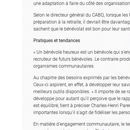
une adaptation à faire du côté des organisation
Selon le directeur général du CABQ, lorsque les
préparation à la retraite, il devrait être davanta
sachent que le bénévolat est bon pour leur santé e
Pratiques et tendances
« Un bénévole heureux est un bénévole qui s’eng
recruteur de futurs bénévoles. Le contraire produi
organismes communautaires.
Au chapitre des besoins exprimés par les bénévol
Ceux-ci aspirent, en effet, à développer leur savo
meilleurs outils disponibles. « Il importe de se
développe pour autant qu’il perçoive que le rappo
est équilibré, tient à préciser Charles-Henri Par
importantes lorsqu’il s’agit de fidéliser les pe
En matière d’engagement communautaire, le tem