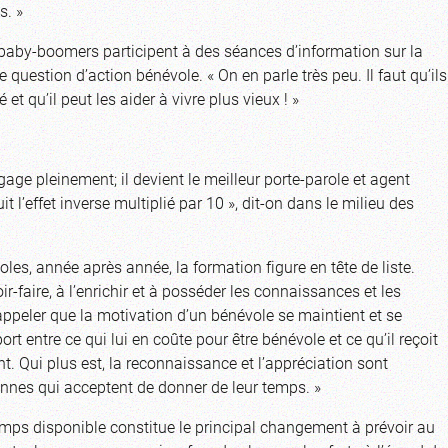
s. »
 baby-boomers participent à des séances d’information sur la
ge question d’action bénévole. « On en parle très peu. Il faut qu’ils
t qu’il peut les aider à vivre plus vieux ! »
age pleinement; il devient le meilleur porte-parole et agent
t l’effet inverse multiplié par 10 », dit-on dans le milieu des
es, année après année, la formation figure en tête de liste.
ir-faire, à l’enrichir et à posséder les connaissances et les
 rappeler que la motivation d’un bénévole se maintient et se
rt entre ce qui lui en coûte pour être bénévole et ce qu’il reçoit
ent. Qui plus est, la reconnaissance et l’appréciation sont
rsonnes qui acceptent de donner de leur temps. »
ps disponible constitue le principal changement à prévoir au