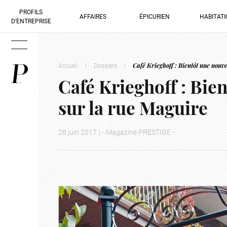
PROFILS
AFFAIRES
ÉPICURIEN
HABITAT
D’ENTREPRISE
Accueil
|
Dossiers
|
Café Krieghoff : Bientôt une nouv
Café Krieghoff : Bie
sur la rue Maguire
28 juin 2017
|
- Magazine PRESTIGE -