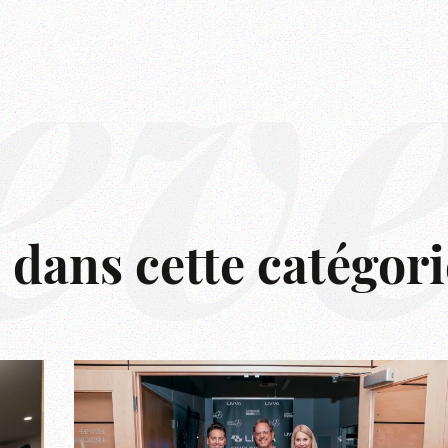
êv
s dans cette catégori