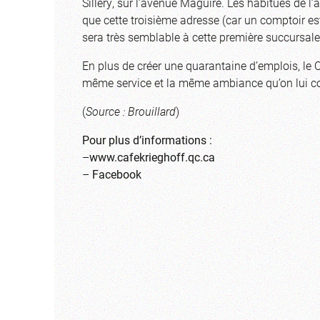
Sillery, sur l’avenue Maguire. Les habitués de l
que cette troisième adresse (car un comptoir est 
sera très semblable à cette première succursale
En plus de créer une quarantaine d’emplois, le 
même service et la même ambiance qu’on lui con
(
Source : Brouillard
)
Pour plus d’informations :
–
www.cafekrieghoff.qc.ca
–
Facebook