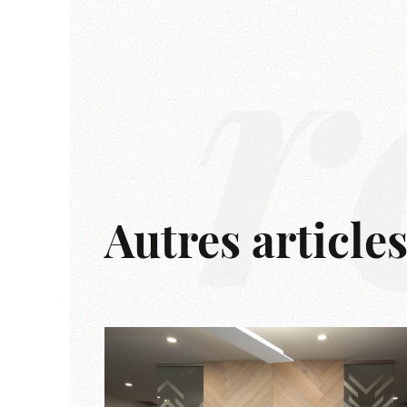
r
Autres article