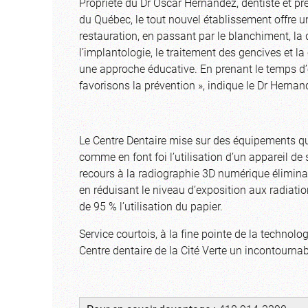
Propriété du Dr Oscar Hernandez, dentiste et p
du Québec, le tout nouvel établissement offre u
restauration, en passant par le blanchiment, la d
l’implantologie, le traitement des gencives et la
une approche éducative. En prenant le temps d’
favorisons la prévention », indique le Dr Hernan
Le Centre Dentaire mise sur des équipements qui 
comme en font foi l’utilisation d’un appareil de
recours à la radiographie 3D numérique éliminant
en réduisant le niveau d’exposition aux radiation
de 95 % l’utilisation du papier.
Service courtois, à la fine pointe de la technolo
Centre dentaire de la Cité Verte un incontournab