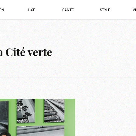
ION
LUXE
SANTÉ
STYLE
V
 Cité verte