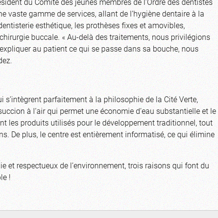
résident du Comité des jeunes membres de l’Ordre des dentistes
ne vaste gamme de services, allant de l’hygiène dentaire à la
entisterie esthétique, les prothèses fixes et amovibles,
 chirurgie buccale. « Au-delà des traitements, nous privilégions
expliquer au patient ce qui se passe dans sa bouche, nous
dez.
s’intègrent parfaitement à la philosophie de la Cité Verte,
 succion à l’air qui permet une économie d’eau substantielle et le
 les produits utilisés pour le développement traditionnel, tout
s. De plus, le centre est entièrement informatisé, ce qui élimine
gie et respectueux de l’environnement, trois raisons qui font du
le !