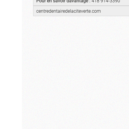
Pour en savoir davantage :
418 914-3390
centredentairedelaciteverte.com