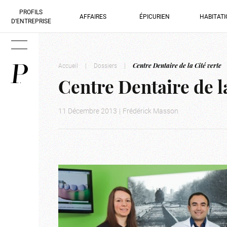
PROFILS
AFFAIRES
ÉPICURIEN
HABITAT
D’ENTREPRISE
Accueil
|
Dossiers
|
Centre Dentaire de la Cité verte
Centre Dentaire de la
11 Décembre 2013
|
Frédérick Masson