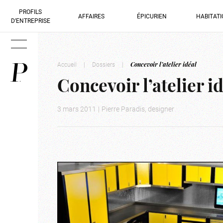
PROFILS
AFFAIRES
ÉPICURIEN
HABITAT
D’ENTREPRISE
Accueil
|
Dossiers
|
Concevoir l’atelier idéal
Concevoir l’atelier i
3 mars 2011
|
Pierre Paradis, designer