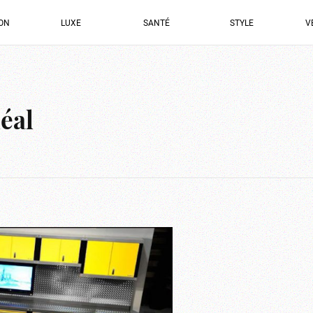
ION
LUXE
SANTÉ
STYLE
V
déal