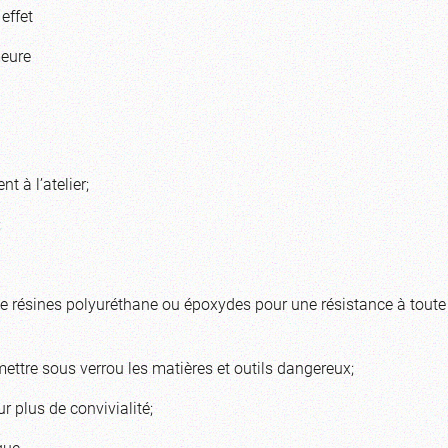
effet
meure
t à l’atelier;
;
de résines polyuréthane ou époxydes pour une résistance à toute
mettre sous verrou les matières et outils dangereux;
r plus de convivialité;
que.