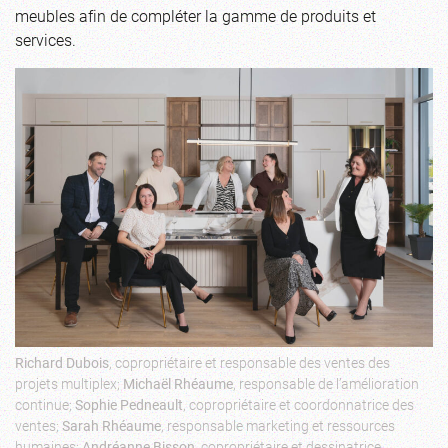
meubles afin de compléter la gamme de produits et
services.
Richard Dubois
, copropriétaire et responsable des ventes des
projets multiplex;
Michaël Rhéaume
, responsable de l’amélioration
continue;
Sophie Pedneault
, copropriétaire et coordonnatrice des
ventes;
Sarah Rhéaume
, responsable marketing et ressources
humaines;
Andréanne Bisson
, copropriétaire et dessinatrice