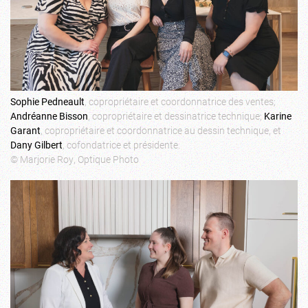
Sophie Pedneault
, copropriétaire et coordonnatrice des ventes;
Andréanne Bisson
, copropriétaire et dessinatrice technique;
Karine
Garant
, copropriétaire et coordonnatrice au dessin technique, et
Dany Gilbert
, cofondatrice et présidente.
© Marjorie Roy, Optique Photo