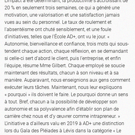
L’impact a été déterminant, la productivité s’accroissant de
20 % en seulement trois semaines, ce qui a généré une
motivation, une valorisation et une satisfaction jamais
vues au sein du personnel. Le taux de roulement et
l’absentéisme ont chuté sensiblement, et une foule
d’initiatives, telles que l’École AD+, ont vu le jour. «
Autonomie, bienveillance et confiance, trois mots qui sous-
tendent chaque action, chaque réflexion, en se demandant
si celle-ci sert d’abord le client, puis l’entreprise, et enfin
l’équipe, résume Mme Gilbert. Chaque employé se soucie
maintenant des résultats, chacun à son niveau et à sa
manière. Auparavant, nous enseignions aux gens comment
exécuter leurs tâches. Maintenant, nous leur expliquons
« pourquoi » ils doivent le faire. Le pourquoi donne un sens
à tout. Bref, chacun a la possibilité de développer son
autonomie et sa polyvalence afin d’établir son plan de
carrière chez nous et d’y œuvrer comme intrapreneur. »
L’initiative a d’ailleurs valu en 2019 à AD+ une distinction
lors du Gala des Pléiades à Lévis dans la catégorie « Le