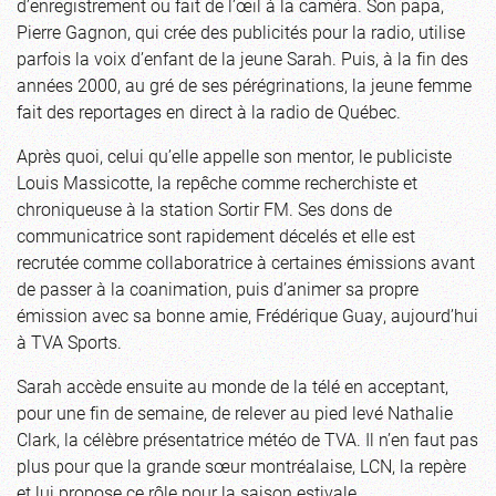
d’enregistrement ou fait de l’œil à la caméra. Son papa,
Pierre Gagnon, qui crée des publicités pour la radio, utilise
parfois la voix d’enfant de la jeune Sarah. Puis, à la fin des
années 2000, au gré de ses pérégrinations, la jeune femme
fait des reportages en direct à la radio de Québec.
Après quoi, celui qu’elle appelle son mentor, le publiciste
Louis Massicotte, la repêche comme recherchiste et
chroniqueuse à la station Sortir FM. Ses dons de
communicatrice sont rapidement décelés et elle est
recrutée comme collaboratrice à certaines émissions avant
de passer à la coanimation, puis d’animer sa propre
émission avec sa bonne amie, Frédérique Guay, aujourd’hui
à TVA Sports.
Sarah accède ensuite au monde de la télé en acceptant,
pour une fin de semaine, de relever au pied levé Nathalie
Clark, la célèbre présentatrice météo de TVA. Il n’en faut pas
plus pour que la grande sœur montréalaise, LCN, la repère
et lui propose ce rôle pour la saison estivale.