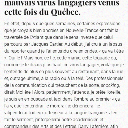
mauvais virus langagiers venus
cette fois du Québec.
En effet, depuis quelques semaines, certaines expressions
que je croyais bien ancrées en Nouvelle-France ont fait la
traversée de l’Atlantique dans le sens inverse que celui
parcouru par Jacques Cartier. Au début, j’ai cru à un lapsus
du reporter quand je l’ai entendu dire en ondes, « ça va t’être
». Ouille ! Mais non, ce tic, cette manie, cette toquade ou,
comme je le disais plus haut, ce virus langagier, voilà que je
l’entends de plus en plus souvent au restaurant, dans la rue
et, outrage ultime, à la radio ou à la télé. Des professionnels
de la communication qui trébuchent de la sorte,
shocking
,
dirait Molière ! Alors, patiemment j’attends, je prête l’oreille,
je suis en embuscade et tapi dans l’ombre au premier « ça
l’a », que j’entendrai, je mordrai, je dénoncerai, je
vilipenderai l’odieux offenseur à la langue française. J’en
fait le serment, j’interpellerai notre académicien et
commandeur des Arts et des Lettres, Dany Laferrière, afin