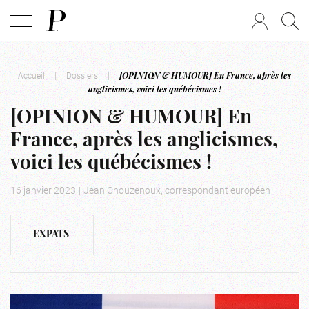
Accueil
|
Dossiers
|
[OPINION & HUMOUR] En France, après les
anglicismes, voici les québécismes !
[OPINION & HUMOUR] En
France, après les anglicismes,
voici les québécismes !
16 janvier 2023
|
Jean Chouzenoux, correspondant européen
EXPATS