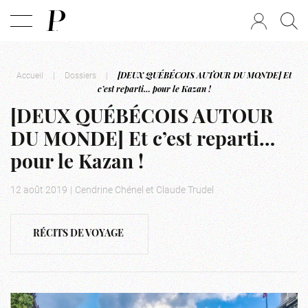
Accueil
|
Dossiers
|
[DEUX QUÉBÉCOIS AUTOUR DU MONDE] Et
c’est reparti… pour le Kazan !
[DEUX QUÉBÉCOIS AUTOUR
DU MONDE] Et c’est reparti…
pour le Kazan !
12 août 2019
|
Cendrine Chénel et Claude Trudel
RÉCITS DE VOYAGE