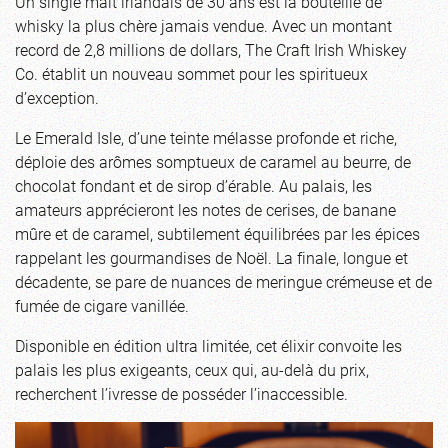
Un single malt irlandais de 30 ans est la bouteille de
whisky la plus chère jamais vendue. Avec un montant
record de 2,8 millions de dollars, The Craft Irish Whiskey
Co. établit un nouveau sommet pour les spiritueux
d’exception.
Le Emerald Isle, d’une teinte mélasse profonde et riche,
déploie des arômes somptueux de caramel au beurre, de
chocolat fondant et de sirop d’érable. Au palais, les
amateurs apprécieront les notes de cerises, de banane
mûre et de caramel, subtilement équilibrées par les épices
rappelant les gourmandises de Noël. La finale, longue et
décadente, se pare de nuances de meringue crémeuse et de
fumée de cigare vanillée.
Disponible en édition ultra limitée, cet élixir convoite les
palais les plus exigeants, ceux qui, au-delà du prix,
recherchent l’ivresse de posséder l’inaccessible.