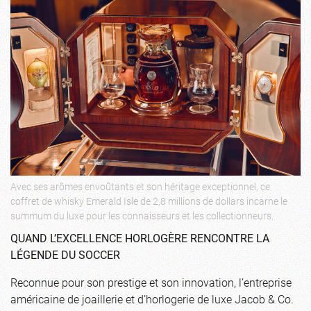
Avec ses arômes envoûtants et son héritage exceptionnel, ce
coffret de whisky Emerald Isle de 2,8 millions de dollars incarne le
summum du luxe pour les connaisseurs et les collectionneurs.
QUAND L’EXCELLENCE HORLOGÈRE RENCONTRE LA
LÉGENDE DU SOCCER
Reconnue pour son prestige et son innovation, l’entreprise
américaine de joaillerie et d’horlogerie de luxe Jacob & Co.