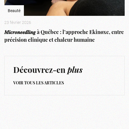
Beauté
23 février 2026
𝑴𝒊𝒄𝒓𝒐𝒏𝒆𝒆𝒅𝒍𝒊𝒏𝒈 à Québec : l’approche Ekinøxe, entre
précision clinique et chaleur humaine
Découvrez-en
plus
VOIR TOUS LES ARTICLES