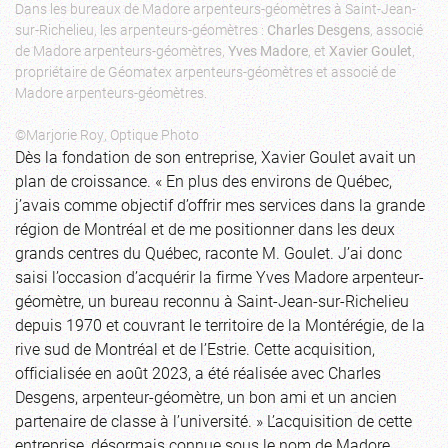
Dans les bureaux de Madore arpenteurs-géomètres à Saint-Jean-
sur-Richelieu, les arpenteurs-géomètres :
Charles Desgens
, associé
de Madore arpenteurs-géomètres,
Yves Madore
, et
Xavier Goulet
,
propriétaire de Géomatex arpenteurs-géomètres et associé de
Madore arpenteurs-géomètres.
©Marjorie Roy, Optique Photo
Dès la fondation de son entreprise, Xavier Goulet avait un
plan de croissance. « En plus des environs de Québec,
j’avais comme objectif d’offrir mes services dans la grande
région de Montréal et de me positionner dans les deux
grands centres du Québec, raconte M. Goulet. J’ai donc
saisi l’occasion d’acquérir la firme Yves Madore arpenteur-
géomètre, un bureau reconnu à Saint-Jean-sur-Richelieu
depuis 1970 et couvrant le territoire de la Montérégie, de la
rive sud de Montréal et de l’Estrie. Cette acquisition,
officialisée en août 2023, a été réalisée avec Charles
Desgens, arpenteur-géomètre, un bon ami et un ancien
partenaire de classe à l’université. » L’acquisition de cette
entreprise, désormais connue sous le nom de Madore