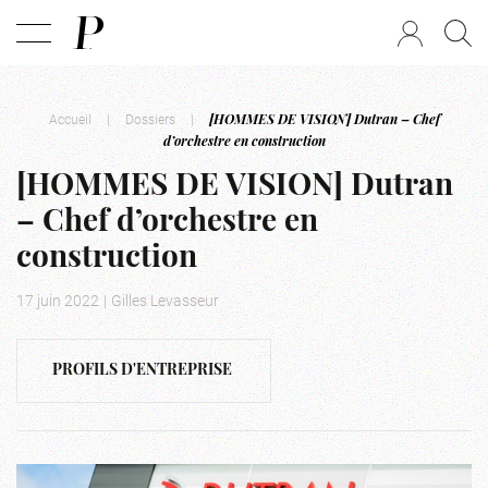
Accueil
|
Dossiers
|
[HOMMES DE VISION] Dutran – Chef
d’orchestre en construction
[HOMMES DE VISION] Dutran
– Chef d’orchestre en
construction
17 juin 2022
|
Gilles Levasseur
PROFILS D'ENTREPRISE