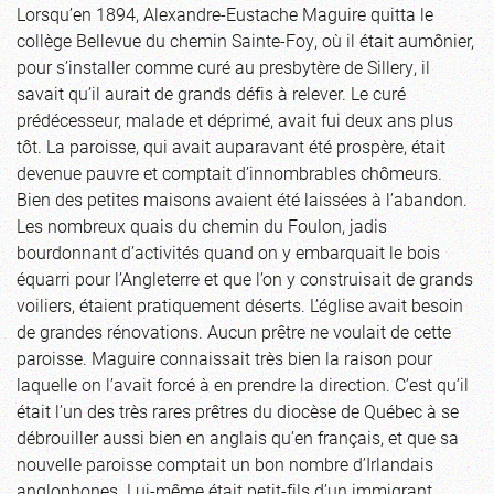
Lorsqu’en 1894, Alexandre-Eustache Maguire quitta le
collège Bellevue du chemin Sainte-Foy, où il était aumônier,
pour s’installer comme curé au presbytère de Sillery, il
savait qu’il aurait de grands défis à relever. Le curé
prédécesseur, malade et déprimé, avait fui deux ans plus
tôt. La paroisse, qui avait auparavant été prospère, était
devenue pauvre et comptait d’innombrables chômeurs.
Bien des petites maisons avaient été laissées à l’abandon.
Les nombreux quais du chemin du Foulon, jadis
bourdonnant d’activités quand on y embarquait le bois
équarri pour l’Angleterre et que l’on y construisait de grands
voiliers, étaient pratiquement déserts. L’église avait besoin
de grandes rénovations. Aucun prêtre ne voulait de cette
paroisse. Maguire connaissait très bien la raison pour
laquelle on l’avait forcé à en prendre la direction. C’est qu’il
était l’un des très rares prêtres du diocèse de Québec à se
débrouiller aussi bien en anglais qu’en français, et que sa
nouvelle paroisse comptait un bon nombre d’Irlandais
anglophones. Lui-même était petit-fils d’un immigrant