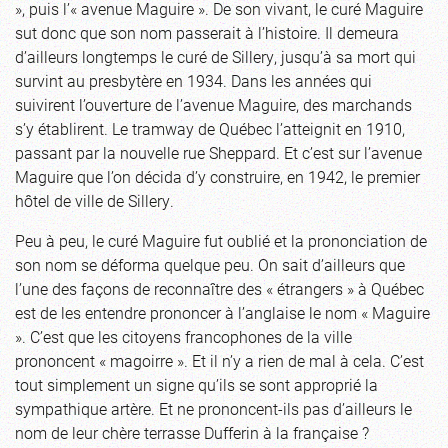
», puis l’« avenue Maguire ». De son vivant, le curé Maguire
sut donc que son nom passerait à l’histoire. Il demeura
d’ailleurs longtemps le curé de Sillery, jusqu’à sa mort qui
survint au presbytère en 1934. Dans les années qui
suivirent l’ouverture de l’avenue Maguire, des marchands
s’y établirent. Le tramway de Québec l’atteignit en 1910,
passant par la nouvelle rue Sheppard. Et c’est sur l’avenue
Maguire que l’on décida d’y construire, en 1942, le premier
hôtel de ville de Sillery.
Peu à peu, le curé Maguire fut oublié et la prononciation de
son nom se déforma quelque peu. On sait d’ailleurs que
l’une des façons de reconnaître des « étrangers » à Québec
est de les entendre prononcer à l’anglaise le nom « Maguire
». C’est que les citoyens francophones de la ville
prononcent « magoirre ». Et il n’y a rien de mal à cela. C’est
tout simplement un signe qu’ils se sont approprié la
sympathique artère. Et ne prononcent-ils pas d’ailleurs le
nom de leur chère terrasse Dufferin à la française ?